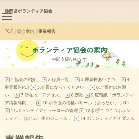
静岡県ボランティア協会
TOP
|
協会案内
|
事業報告
ボランティア協会の案内
中間支援NPOです
1.協会の紹介
、
2.役員一覧
、
3.理事長あいさつ
、
4.
事業報告PDF
5.会員になってください
、
6.ご寄付のお願
い
、
7.所在地・アクセス
、
8.定款
9.広報紙「ボランティ
ア情報静岡」
、
10.ボラ協の福祉バザール（あったかまつり）
11.ボランティアビューローの管理
12.切手こつこつボラン
ティア
、
13.一本のジュース
、
14.ボランティアガイダンス