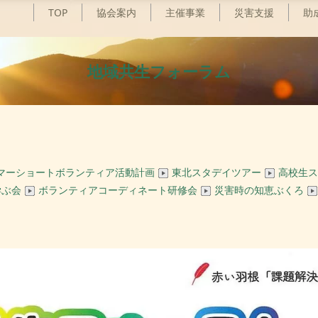
TOP
協会案内
主催事業
災害支援
助
地域共生フォーラム
マーショートボランティア活動計画
東北スタデイツアー
高校生ス
学ぶ会
ボランティアコーディネート研修会
災害時の知恵ぶくろ